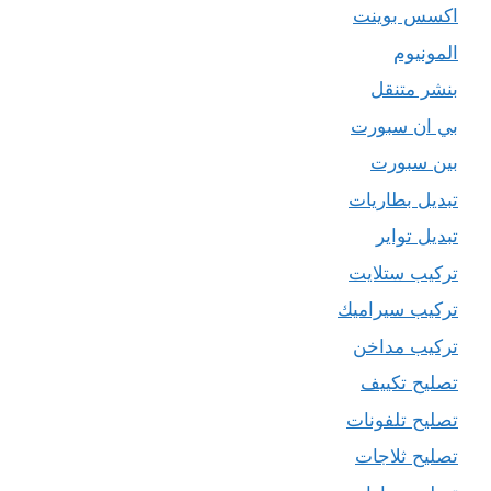
اكسس بوينت
المونيوم
بنشر متنقل
بي ان سبورت
بين سبورت
تبديل بطاريات
تبديل تواير
تركيب ستلايت
تركيب سيراميك
تركيب مداخن
تصليح تكييف
تصليح تلفونات
تصليح ثلاجات