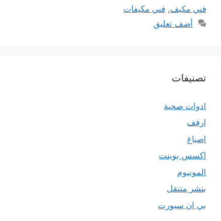
فني مكيف
,
فني مكيفات
أضف تعليق
تصنيفات
ادوات صحية
ارفف
اصباغ
اكسس بوينت
المونيوم
بنشر متنقل
بي ان سبورت