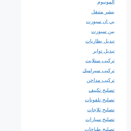
المونيوم
بنشر متنقل
بي ان سبورت
بين سبورت
تبديل بطاريات
تبديل تواير
تركيب ستلايت
تركيب سيراميك
تركيب مداخن
تصليح تكييف
تصليح تلفونات
تصليح ثلاجات
تصليح سيارات
تصليح طباخات