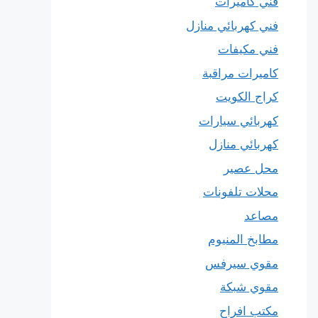
فني كاميرات
فني كهربائي منازل
فني مكيفات
كاميرات مراقبة
كراج الكويت
كهربائي سيارات
كهربائي منازل
محل عصير
محلات تلفونات
مصاعد
مطابخ المنيوم
مقوي سيرفس
مقوي شبكة
مكتب افراح