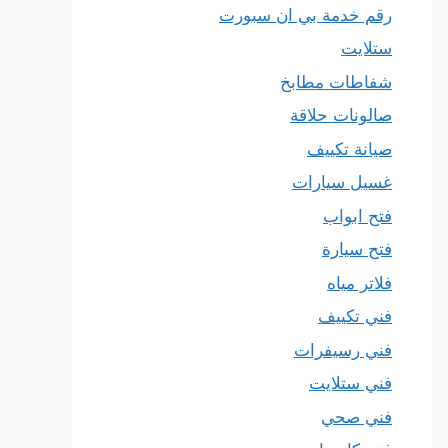
رقم خدمة بي ان سبورت
ستلايت
شفاطات مطابخ
صالونات حلاقة
صيانة تكييف
غسيل سيارات
فتح ابواب
فتح سيارة
فلاتر مياه
فني تكييف
فني رسيفرات
فني ستلايت
فني صحي