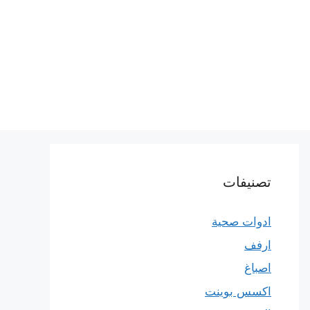
تصنيفات
ادوات صحية
ارفف
اصباغ
اكسس بوينت