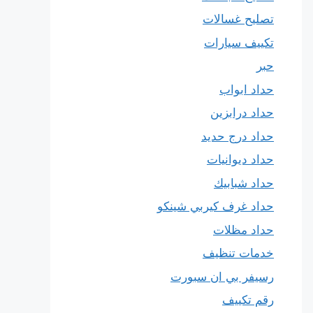
تصليح غسالات
تكييف سيارات
حبر
حداد ابواب
حداد درابزين
حداد درج حديد
حداد ديوانيات
حداد شبابيك
حداد غرف كيربي شينكو
حداد مظلات
خدمات تنظيف
رسيفر بي ان سبورت
رقم تكييف