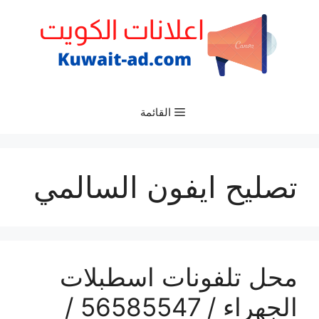
نتقل
لى
لمحتوى
القائمة
تصليح ايفون السالمي
محل تلفونات اسطبلات
الجهراء / 56585547 /