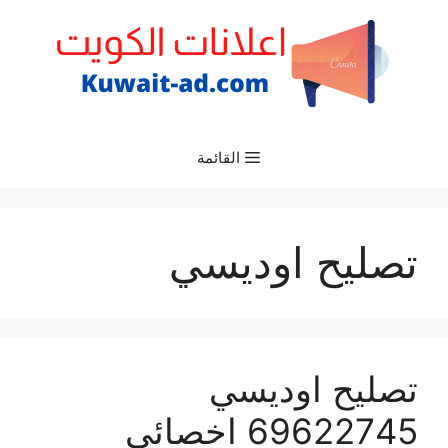
نتقل
لى
لمحتوى
القائمة
تصليح اوديسي
تصليح اوديسي
69622745 اخصائي