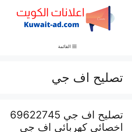
نتقل
لى
لمحتوى
القائمة
تصليح اف جي
تصليح اف جي 69622745
اخصائي كهربائي اف جي