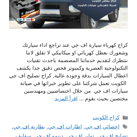
كراج كهرباء سيارة اف جي عند تراجع اداء سيارتك
وشعورك بعطل كهربائي او ميكانيكي لا تقلق لاننا
ننتظرك لتقديم خدماتنا المصصمة باحدث تقنيات
التكنولوجية العصرية وكمبوتر فحص دقيق جدا يكشف
اعطال السيارات بدقة وجودة عالية, كراج تصليح اف جي
الكويت تعمل شركتنا على تطوير خبراتها في صيانة
سيارات اف جي من خلال اختصاصيين ومهندسين
مختصين بحيث نقوم …
اقرأ المزيد
التصنيفات
كراج الكويت
الوسوم
اخصائي اف جي
,
اطارات اف جي
,
بطارية اف جي
,
تصليح اف جي
,
تواير اف جي
,
دينمو اف جي
,
سفايف