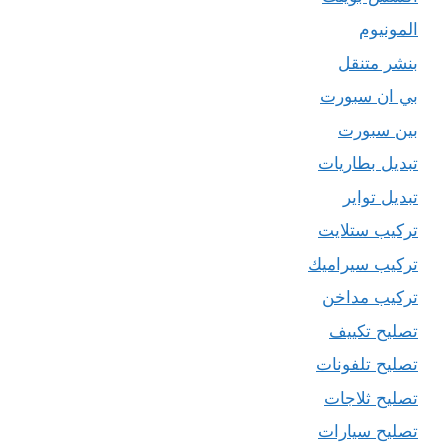
المونيوم
بنشر متنقل
بي ان سبورت
بين سبورت
تبديل بطاريات
تبديل تواير
تركيب ستلايت
تركيب سيراميك
تركيب مداخن
تصليح تكييف
تصليح تلفونات
تصليح ثلاجات
تصليح سيارات