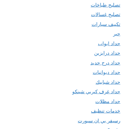
تصليح طباخات
تصليح غسالات
تكييف سيارات
حبر
حداد ابواب
حداد درابزين
حداد درج حديد
حداد ديوانيات
حداد شبابيك
حداد غرف كيربي شينكو
حداد مظلات
خدمات تنظيف
رسيفر بي ان سبورت