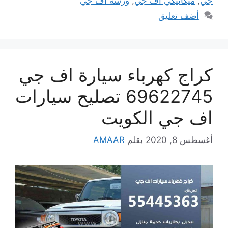
جي
,
ميكانيكي اف جي
,
ورشة اف جي
أضف تعليق
كراج كهرباء سيارة اف جي
69622745 تصليح سيارات
اف جي الكويت
أغسطس 8, 2020
بقلم
AMAAR