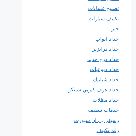
تصليح غسالات
تكييف سيارات
حبر
حداد ابواب
حداد درابزين
حداد درج حديد
حداد ديوانيات
حداد شبابيك
حداد غرف كيربي شينكو
حداد مظلات
خدمات تنظيف
رسيفر بي ان سبورت
رقم تكييف