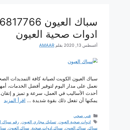
ادوات صحية العيون
أغسطس 13, 2020
بقلم
AMAAR
سباك العيون الكويت لصيانة كافة التمديدات الصح
نعمل على مدار اليوم لتوفير أفضل الخدمات، أمه
أحدث الأساليب في العمل، سرعة و تميز و إتقان.
يمكنها أن تفعل ذلك بقوة شديدة …
اقرأ المزيد
التصنيفات
فني صحي
الوسوم
ادوات صحية العيون
,
تسليك مجاري العيون
,
رقم سباك ا
سباك
,
سباك العيون
,
سباك ادوات صحية
,
سباك العيون
,
سباك