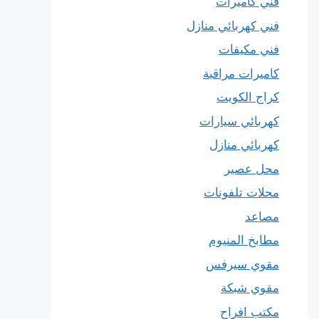
فني كاميرات
فني كهربائي منازل
فني مكيفات
كاميرات مراقبة
كراج الكويت
كهربائي سيارات
كهربائي منازل
محل عصير
محلات تلفونات
مصاعد
مطابخ المنيوم
مقوي سيرفس
مقوي شبكة
مكتب افراح