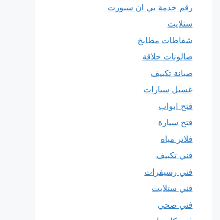
رقم خدمة بي ان سبورت
ستلايت
شفاطات مطابخ
صالونات حلاقة
صيانة تكييف
غسيل سيارات
فتح ابواب
فتح سيارة
فلاتر مياه
فني تكييف
فني رسيفرات
فني ستلايت
فني صحي