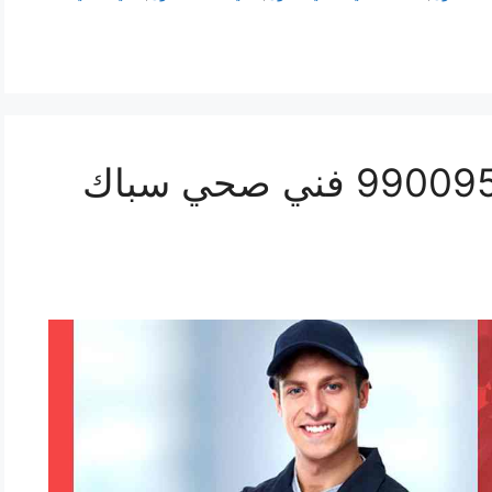
رقم صحي العاصمة 99009522 فني صحي سباك