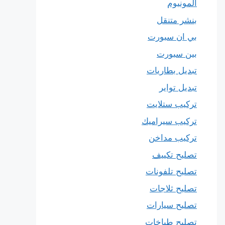
المونيوم
بنشر متنقل
بي ان سبورت
بين سبورت
تبديل بطاريات
تبديل تواير
تركيب ستلايت
تركيب سيراميك
تركيب مداخن
تصليح تكييف
تصليح تلفونات
تصليح ثلاجات
تصليح سيارات
تصليح طباخات