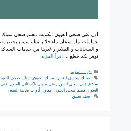
أول فني صحي العيون الكويت معلم صحي سباك 
جمامات بيلر سخان ماء فلاتر مياه وتمتع بخصوم
نوفر لكم قطع …
اقرأ المزيد
التصنيفات
ادوات صحية
الوسوم
تسليك مجاري العيون
,
سباك العيون
,
سباك صحي العيون
ساعة
,
فني صحي العيون
,
فني صحي باكستاني العيون
,
فني 
العيون
,
معلم صحي العيون
,
مقاول أدوات صحية العيون
أضف تعليق