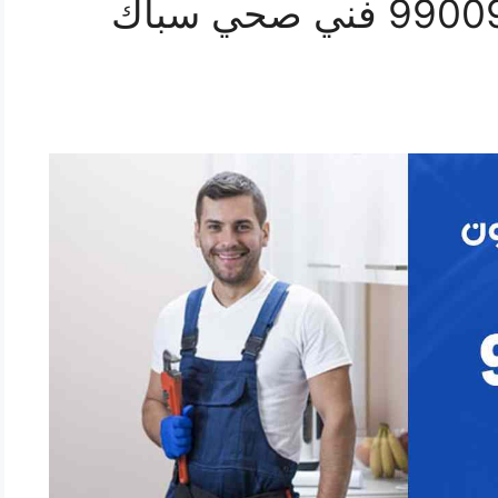
رقم صحي العيون 99009522 فني صحي سباك