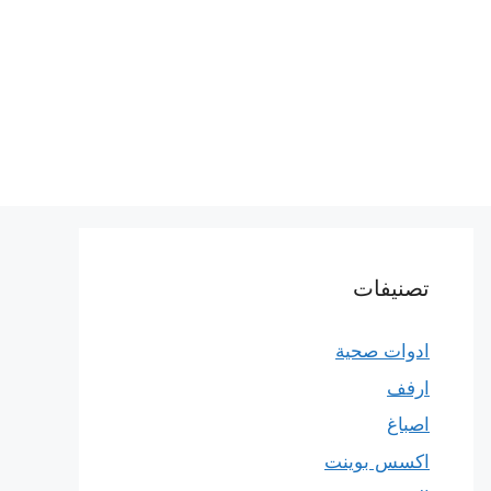
تصنيفات
ادوات صحية
ارفف
اصباغ
اكسس بوينت