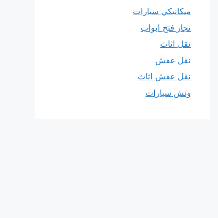
ميكانيكي سيارات
نجار فتح ابواب
نقل اثاث
نقل عفش
نقل عفش اثاث
ونش سيارات