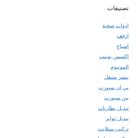
تصنيفات
ادوات صحية
ارفف
اصباغ
اكسس بوينت
المونيوم
بنشر متنقل
بي ان سبورت
بين سبورت
تبديل بطاريات
تبديل تواير
تركيب ستلايت