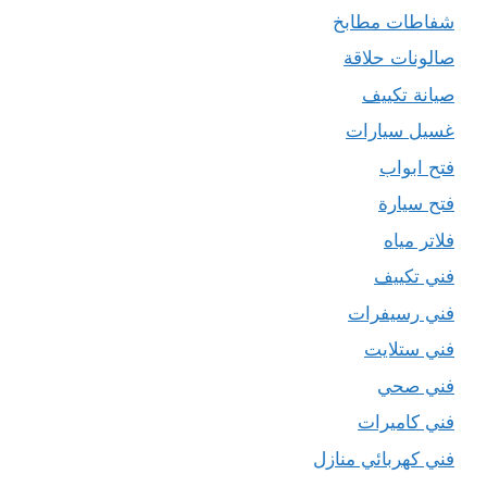
شفاطات مطابخ
صالونات حلاقة
صيانة تكييف
غسيل سيارات
فتح ابواب
فتح سيارة
فلاتر مياه
فني تكييف
فني رسيفرات
فني ستلايت
فني صحي
فني كاميرات
فني كهربائي منازل