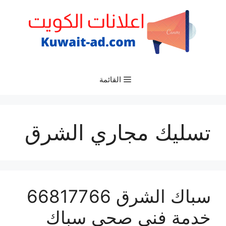
نتقل
لى
لمحتوى
القائمة
تسليك مجاري الشرق
سباك الشرق 66817766
خدمة فني صحي سباك