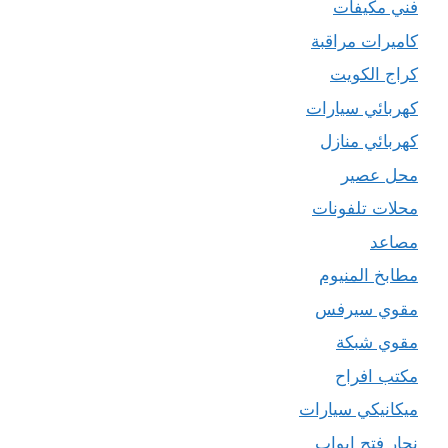
فني مكيفات
كاميرات مراقبة
كراج الكويت
كهربائي سيارات
كهربائي منازل
محل عصير
محلات تلفونات
مصاعد
مطابخ المنيوم
مقوي سيرفس
مقوي شبكة
مكتب افراح
ميكانيكي سيارات
نجار فتح ابواب