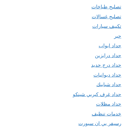
تصليح طباخات
تصليح غسالات
تكييف سيارات
حبر
حداد ابواب
حداد درابزين
حداد درج حديد
حداد ديوانيات
حداد شبابيك
حداد غرف كيربي شينكو
حداد مظلات
خدمات تنظيف
رسيفر بي ان سبورت