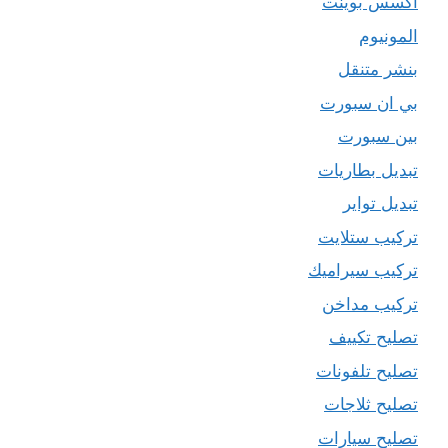
اكسس بوينت
المونيوم
بنشر متنقل
بي ان سبورت
بين سبورت
تبديل بطاريات
تبديل تواير
تركيب ستلايت
تركيب سيراميك
تركيب مداخن
تصليح تكييف
تصليح تلفونات
تصليح ثلاجات
تصليح سيارات