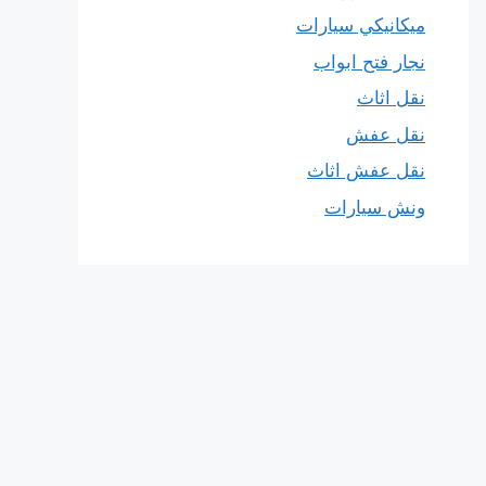
ميكانيكي سيارات
نجار فتح ابواب
نقل اثاث
نقل عفش
نقل عفش اثاث
ونش سيارات