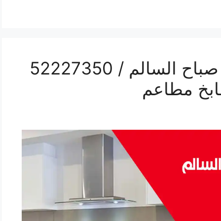
رقم فني تركيب مداخن صباح السالم / 52227350
ابخ مطاعم