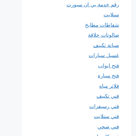
رقم خدمة بي ان سبورت
ستلايت
شفاطات مطابخ
صالونات حلاقة
صيانة تكييف
غسيل سيارات
فتح ابواب
فتح سيارة
فلاتر مياه
فني تكييف
فني رسيفرات
فني ستلايت
فني صحي