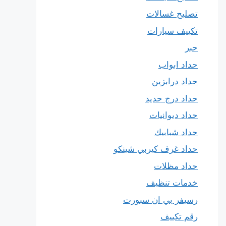
تصليح غسالات
تكييف سيارات
حبر
حداد ابواب
حداد درابزين
حداد درج حديد
حداد ديوانيات
حداد شبابيك
حداد غرف كيربي شينكو
حداد مظلات
خدمات تنظيف
رسيفر بي ان سبورت
رقم تكييف