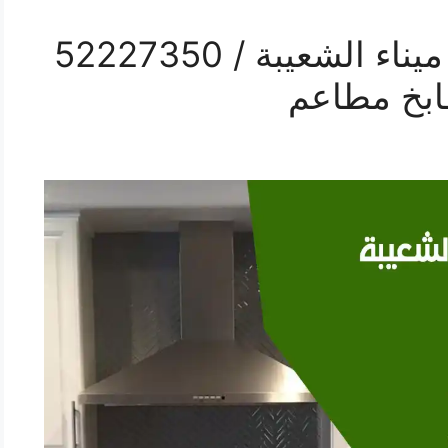
رقم فني تركيب مداخن ميناء الشعيبة / 52227350
ابخ مطاعم