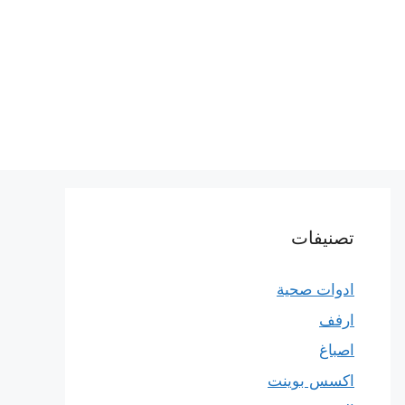
تصنيفات
ادوات صحية
ارفف
اصباغ
اكسس بوينت