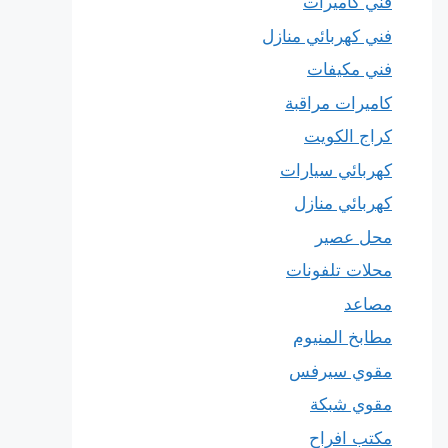
فني كاميرات
فني كهربائي منازل
فني مكيفات
كاميرات مراقبة
كراج الكويت
كهربائي سيارات
كهربائي منازل
محل عصير
محلات تلفونات
مصاعد
مطابخ المنيوم
مقوي سيرفس
مقوي شبكة
مكتب افراح