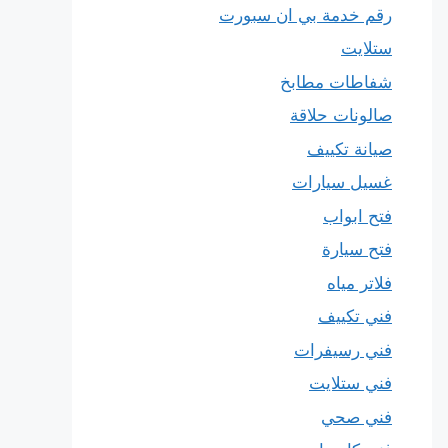
رقم خدمة بي ان سبورت
ستلايت
شفاطات مطابخ
صالونات حلاقة
صيانة تكييف
غسيل سيارات
فتح ابواب
فتح سيارة
فلاتر مياه
فني تكييف
فني رسيفرات
فني ستلايت
فني صحي