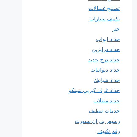
تصليح غسالات
تكييف سيارات
حبر
حداد ابواب
حداد درابزين
حداد درج حديد
حداد ديوانيات
حداد شبابيك
حداد غرف كيربي شينكو
حداد مظلات
خدمات تنظيف
رسيفر بي ان سبورت
رقم تكييف