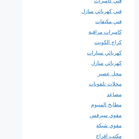
فني كاميرات
فني كهربائي منازل
فني مكيفات
كاميرات مراقبة
كراج الكويت
كهربائي سيارات
كهربائي منازل
محل عصير
محلات تلفونات
مصاعد
مطابخ المنيوم
مقوي سيرفس
مقوي شبكة
مكتب افراح