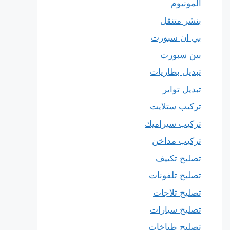
المونيوم
بنشر متنقل
بي ان سبورت
بين سبورت
تبديل بطاريات
تبديل تواير
تركيب ستلايت
تركيب سيراميك
تركيب مداخن
تصليح تكييف
تصليح تلفونات
تصليح ثلاجات
تصليح سيارات
تصليح طباخات