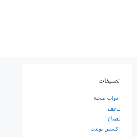
تصنيفات
ادوات صحية
ارفف
اصباغ
اكسس بوينت