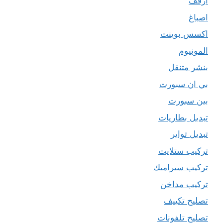
ارفف
اصباغ
اكسس بوينت
المونيوم
بنشر متنقل
بي ان سبورت
بين سبورت
تبديل بطاريات
تبديل تواير
تركيب ستلايت
تركيب سيراميك
تركيب مداخن
تصليح تكييف
تصليح تلفونات