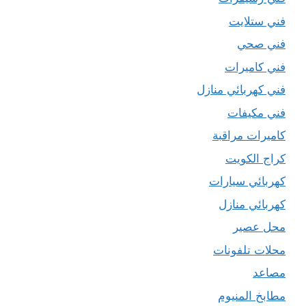
فني ستلايت
فني صحي
فني كاميرات
فني كهربائي منازل
فني مكيفات
كاميرات مراقبة
كراج الكويت
كهربائي سيارات
كهربائي منازل
محل عصير
محلات تلفونات
مصاعد
مطابخ المنيوم