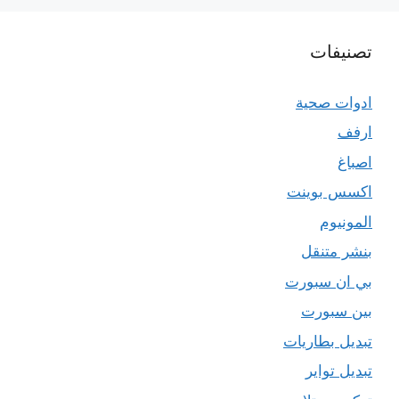
تصنيفات
ادوات صحية
ارفف
اصباغ
اكسس بوينت
المونيوم
بنشر متنقل
بي ان سبورت
بين سبورت
تبديل بطاريات
تبديل تواير