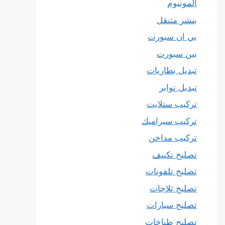
المونيوم
بنشر متنقل
بي ان سبورت
بين سبورت
تبديل بطاريات
تبديل تواير
تركيب ستلايت
تركيب سيراميك
تركيب مداخن
تصليح تكييف
تصليح تلفونات
تصليح ثلاجات
تصليح سيارات
تصليح طباخات