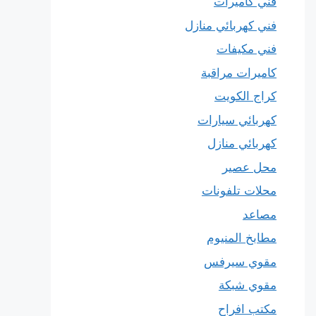
فني كاميرات
فني كهربائي منازل
فني مكيفات
كاميرات مراقبة
كراج الكويت
كهربائي سيارات
كهربائي منازل
محل عصير
محلات تلفونات
مصاعد
مطابخ المنيوم
مقوي سيرفس
مقوي شبكة
مكتب افراح