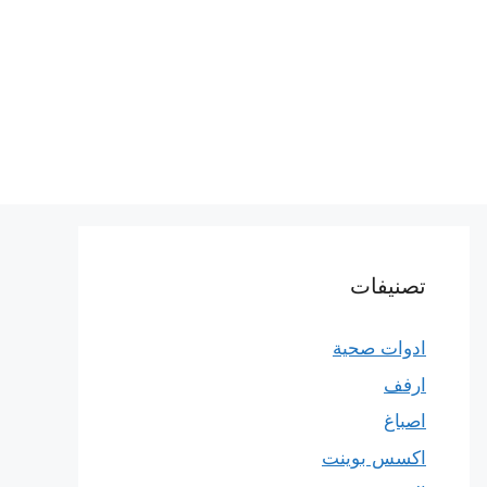
تصنيفات
ادوات صحية
ارفف
اصباغ
اكسس بوينت