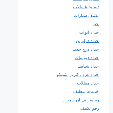
تصليح غسالات
تكييف سيارات
حبر
حداد ابواب
حداد درابزين
حداد درج حديد
حداد ديوانيات
حداد شبابيك
حداد غرف كيربي شينكو
حداد مظلات
خدمات تنظيف
رسيفر بي ان سبورت
رقم تكييف