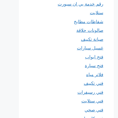
رقم خدمة بي ان سبورت
ستلايت
شفاطات مطابخ
صالونات حلاقة
صيانة تكييف
غسيل سيارات
فتح ابواب
فتح سيارة
فلاتر مياه
فني تكييف
فني رسيفرات
فني ستلايت
فني صحي