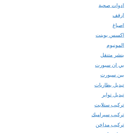
ادوات صحية
ارفف
اصباغ
اكسس بوينت
المونيوم
بنشر متنقل
بي ان سبورت
بين سبورت
تبديل بطاريات
تبديل تواير
تركيب ستلايت
تركيب سيراميك
تركيب مداخن