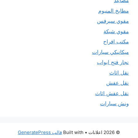
مصاعد
مطابخ المنيوم
مقوي سيرفس
مقوي شبكة
مكتب افراح
ميكانيكي سيارات
نجار فتح ابواب
نقل اثاث
نقل عفش
نقل عفش اثاث
ونش سيارات
© 2026 اعلانات
• Built with
قالب GeneratePress