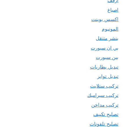
ارفف
اصباغ
اكسس بوينت
المونيوم
بنشر متنقل
بي ان سبورت
بين سبورت
تبديل بطاريات
تبديل تواير
تركيب ستلايت
تركيب سيراميك
تركيب مداخن
تصليح تكييف
تصليح تلفونات