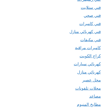
فني ستلايت
فني صحي
فني كاميرات
فني كهربائي منازل
فني مكيفات
كاميرات مراقبة
كراج الكويت
كهربائي سيارات
كهربائي منازل
محل عصير
محلات تلفونات
مصاعد
مطابخ المنيوم