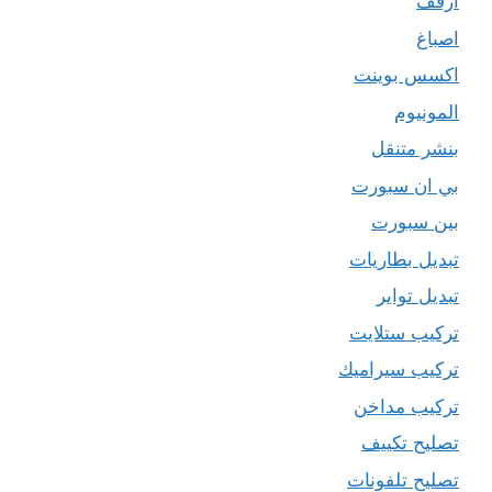
ارفف
اصباغ
اكسس بوينت
المونيوم
بنشر متنقل
بي ان سبورت
بين سبورت
تبديل بطاريات
تبديل تواير
تركيب ستلايت
تركيب سيراميك
تركيب مداخن
تصليح تكييف
تصليح تلفونات