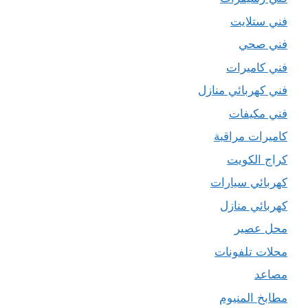
فني ستلايت
فني صحي
فني كاميرات
فني كهربائي منازل
فني مكيفات
كاميرات مراقبة
كراج الكويت
كهربائي سيارات
كهربائي منازل
محل عصير
محلات تلفونات
مصاعد
مطابخ المنيوم