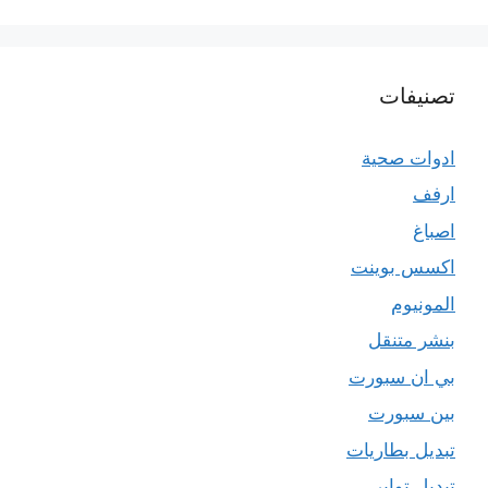
تصنيفات
ادوات صحية
ارفف
اصباغ
اكسس بوينت
المونيوم
بنشر متنقل
بي ان سبورت
بين سبورت
تبديل بطاريات
تبديل تواير