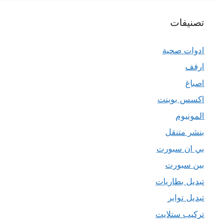
تصنيفات
ادوات صحية
ارفف
اصباغ
اكسس بوينت
المونيوم
بنشر متنقل
بي ان سبورت
بين سبورت
تبديل بطاريات
تبديل تواير
تركيب ستلايت