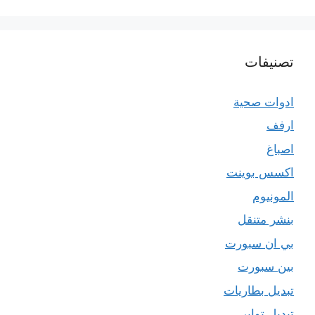
تصنيفات
ادوات صحية
ارفف
اصباغ
اكسس بوينت
المونيوم
بنشر متنقل
بي ان سبورت
بين سبورت
تبديل بطاريات
تبديل تواير