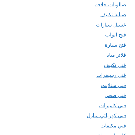
صالونات حلاقة
صيانة تكييف
غسيل سيارات
فتح ابواب
فتح سيارة
فلاتر مياه
فني تكييف
فني رسيفرات
فني ستلايت
فني صحي
فني كاميرات
فني كهربائي منازل
فني مكيفات