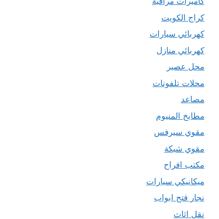
كاميرات مراقبة
كراج الكويت
كهربائي سيارات
كهربائي منازل
محل عصير
محلات تلفونات
مصاعد
مطابخ المنيوم
مقوي سيرفس
مقوي شبكة
مكتب افراح
ميكانيكي سيارات
نجار فتح ابواب
نقل اثاث