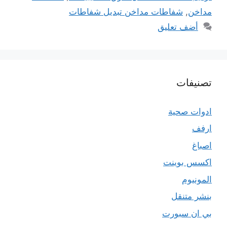
مداخن
,
شفاطات مداخن تبديل شفاطات
أضف تعليق
تصنيفات
ادوات صحية
ارفف
اصباغ
اكسس بوينت
المونيوم
بنشر متنقل
بي ان سبورت