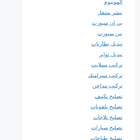
المونيوم
بنشر متنقل
بي ان سبورت
بين سبورت
تبديل بطاريات
تبديل تواير
تركيب ستلايت
تركيب سيراميك
تركيب مداخن
تصليح تكييف
تصليح تلفونات
تصليح ثلاجات
تصليح سيارات
تصليح طباخات