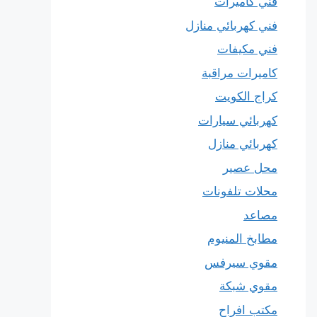
فني كاميرات
فني كهربائي منازل
فني مكيفات
كاميرات مراقبة
كراج الكويت
كهربائي سيارات
كهربائي منازل
محل عصير
محلات تلفونات
مصاعد
مطابخ المنيوم
مقوي سيرفس
مقوي شبكة
مكتب افراح