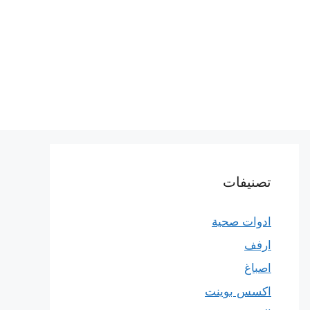
تصنيفات
ادوات صحية
ارفف
اصباغ
اكسس بوينت