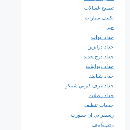
تصليح غسالات
تكييف سيارات
حبر
حداد ابواب
حداد درابزين
حداد درج حديد
حداد ديوانيات
حداد شبابيك
حداد غرف كيربي شينكو
حداد مظلات
خدمات تنظيف
رسيفر بي ان سبورت
رقم تكييف