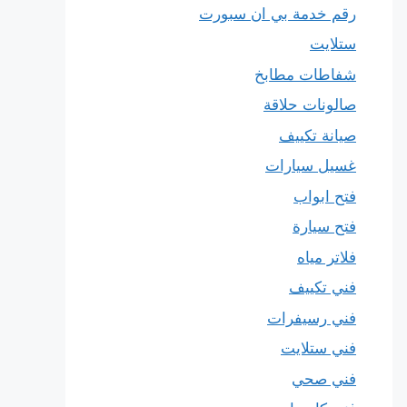
رقم خدمة بي ان سبورت
ستلايت
شفاطات مطابخ
صالونات حلاقة
صيانة تكييف
غسيل سيارات
فتح ابواب
فتح سيارة
فلاتر مياه
فني تكييف
فني رسيفرات
فني ستلايت
فني صحي