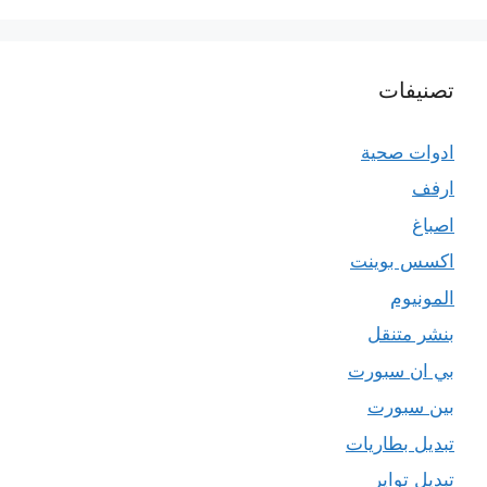
تصنيفات
ادوات صحية
ارفف
اصباغ
اكسس بوينت
المونيوم
بنشر متنقل
بي ان سبورت
بين سبورت
تبديل بطاريات
تبديل تواير