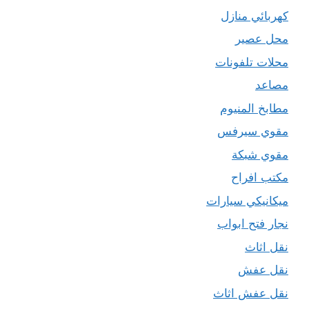
كهربائي منازل
محل عصير
محلات تلفونات
مصاعد
مطابخ المنيوم
مقوي سيرفس
مقوي شبكة
مكتب افراح
ميكانيكي سيارات
نجار فتح ابواب
نقل اثاث
نقل عفش
نقل عفش اثاث