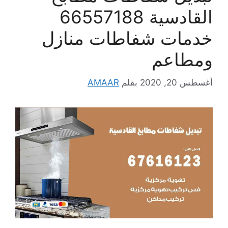
القادسية 66557188
خدمات شفاطات منازل
ومطاعم
أغسطس 20, 2020
بقلم
AMAAR