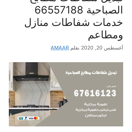
الصباحية 66557188
خدمات شفاطات منازل
ومطاعم
أغسطس 20, 2020
بقلم
AMAAR