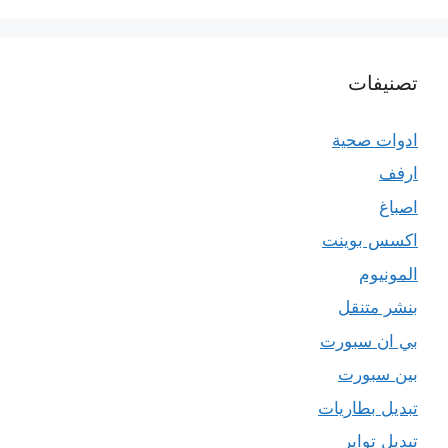
تصنيفات
ادوات صحية
ارفف
اصباغ
اكسس بوينت
المونيوم
بنشر متنقل
بي ان سبورت
بين سبورت
تبديل بطاريات
تبديل تواير