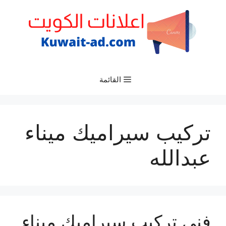
نتقل
لى
لمحتوى
القائمة
تركيب سيراميك ميناء
عبدالله
فني تركيب سيراميك ميناء