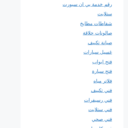
رقم خدمة بي ان سبورت
ستلايت
شفاطات مطابخ
صالونات حلاقة
صيانة تكييف
غسيل سيارات
فتح ابواب
فتح سيارة
فلاتر مياه
فني تكييف
فني رسيفرات
فني ستلايت
فني صحي