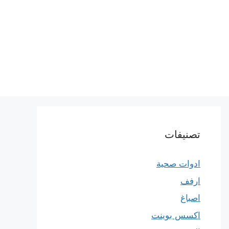
تصنيفات
ادوات صحية
ارفف
اصباغ
اكسس بوينت