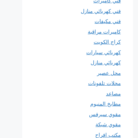
فني كاميرات
فني كهربائي منازل
فني مكيفات
كاميرات مراقبة
كراج الكويت
كهربائي سيارات
كهربائي منازل
محل عصير
محلات تلفونات
مصاعد
مطابخ المنيوم
مقوي سيرفس
مقوي شبكة
مكتب افراح