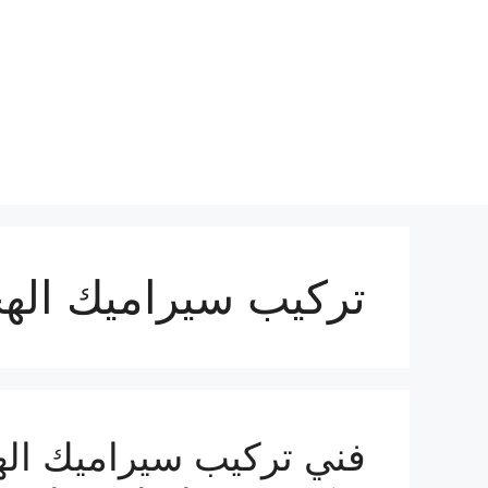
نتقل
لى
لمحتوى
تركيب سيراميك اله