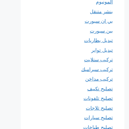
المونيوم
بنشر متنقل
بي ان سبورت
بين سبورت
تبديل بطاريات
تبديل تواير
تركيب ستلايت
تركيب سيراميك
تركيب مداخن
تصليح تكييف
تصليح تلفونات
تصليح ثلاجات
تصليح سيارات
تصليح طباخات