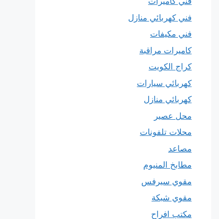
فني كاميرات
فني كهربائي منازل
فني مكيفات
كاميرات مراقبة
كراج الكويت
كهربائي سيارات
كهربائي منازل
محل عصير
محلات تلفونات
مصاعد
مطابخ المنيوم
مقوي سيرفس
مقوي شبكة
مكتب افراح