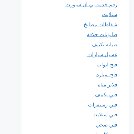
رقم خدمة بي ان سبورت
ستلايت
شفاطات مطابخ
صالونات حلاقة
صيانة تكييف
غسيل سيارات
فتح ابواب
فتح سيارة
فلاتر مياه
فني تكييف
فني رسيفرات
فني ستلايت
فني صحي