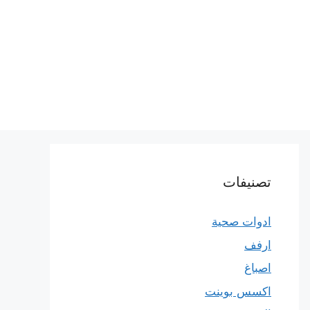
تصنيفات
ادوات صحية
ارفف
اصباغ
اكسس بوينت