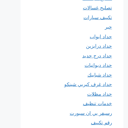
تصليح غسالات
تكييف سيارات
حبر
حداد ابواب
حداد درابزين
حداد درج حديد
حداد ديوانيات
حداد شبابيك
حداد غرف كيربي شينكو
حداد مظلات
خدمات تنظيف
رسيفر بي ان سبورت
رقم تكييف