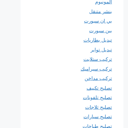
المونيوم
بنشر متنقل
بي ان سبورت
بين سبورت
تبديل بطاريات
تبديل تواير
تركيب ستلايت
تركيب سيراميك
تركيب مداخن
تصليح تكييف
تصليح تلفونات
تصليح ثلاجات
تصليح سيارات
تصليح طباخات