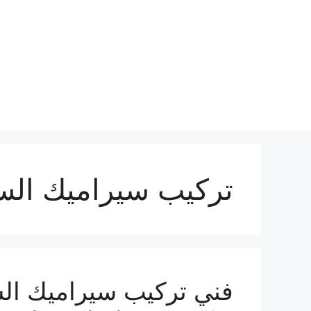
نتقل
لى
لمحتوى
تركيب سيراميك الس