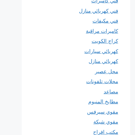
فني كاميرات
فني كهربائي منازل
فني مكيفات
كاميرات مراقبة
كراج الكويت
كهربائي سيارات
كهربائي منازل
محل عصير
محلات تلفونات
مصاعد
مطابخ المنيوم
مقوي سيرفس
مقوي شبكة
مكتب افراح