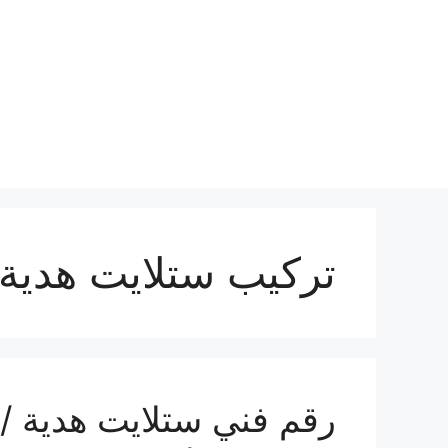
نتقل
لى
لمحتوى
تركيب ستلايت هدية