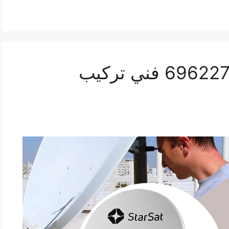
تركيب ستلايت هدية 69622724 فني تركيب