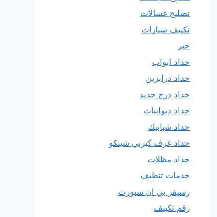
تصليح غسالات
تكييف سيارات
حبر
حداد ابواب
حداد درابزين
حداد درج حديد
حداد ديوانيات
حداد شبابيك
حداد غرف كيربي شينكو
حداد مظلات
خدمات تنظيف
رسيفر بي ان سبورت
رقم تكييف