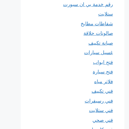
رقم خدمة بي ان سبورت
ستلايت
شفاطات مطابخ
صالونات حلاقة
صيانة تكييف
غسيل سيارات
فتح ابواب
فتح سيارة
فلاتر مياه
فني تكييف
فني رسيفرات
فني ستلايت
فني صحي