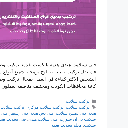
فك نقل تركيب صيانة تصليح برمجة لجميع أنواع 
الشخص الاكثر كفاءة في العمل بمجال تركيب وصيا
كافة محافظات الكويت ومختلف مناطقه يعملون
التصنيفات
تركيب ستلايت
الوسوم
تركيب ستلايت
,
تركيب ستلايت مركزي
,
تركيب ستلايت 
هدية
,
فني تصليح ستلايت
,
فني دش هدية
,
فني رسيفر
,
فني 
ستلايت بي ان سبورت
,
فني ستلايت هندي
,
فني ستلايت هند
ستلايت
,
معلم ستلايت هدية