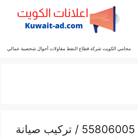
محامي الكويت شركة قطاع النفط مقاولات أحوال شخصية عمالي
رقم فني ستلايت هدية / 55806005 / تركيب صيانة