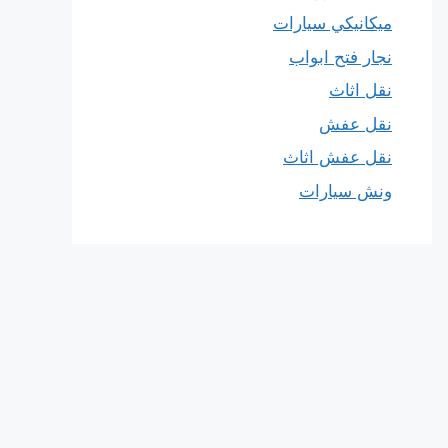
ميكانيكي سيارات
نجار فتح ابواب
نقل اثاث
نقل عفش
نقل عفش اثاث
ونش سيارات