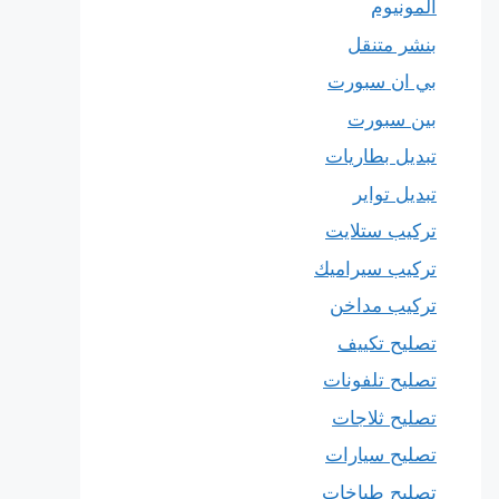
المونيوم
بنشر متنقل
بي ان سبورت
بين سبورت
تبديل بطاريات
تبديل تواير
تركيب ستلايت
تركيب سيراميك
تركيب مداخن
تصليح تكييف
تصليح تلفونات
تصليح ثلاجات
تصليح سيارات
تصليح طباخات