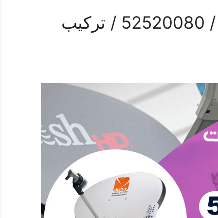
فني ستلايت هندي هدية / 52520080 / تركيب