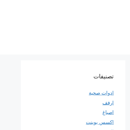
تصنيفات
ادوات صحية
ارفف
اصباغ
اكسس بوينت