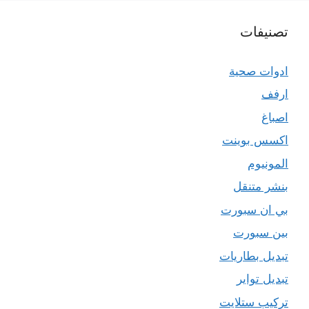
تصنيفات
ادوات صحية
ارفف
اصباغ
اكسس بوينت
المونيوم
بنشر متنقل
بي ان سبورت
بين سبورت
تبديل بطاريات
تبديل تواير
تركيب ستلايت