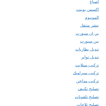
اصباغ
اكسس بوينت
المونيوم
بنشر متنقل
بي ان سبورت
بين سبورت
تبديل بطاريات
تبديل تواير
تركيب ستلايت
تركيب سيراميك
تركيب مداخن
تصليح تكييف
تصليح تلفونات
تصليح ثلاجات