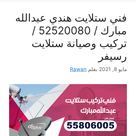
فني ستلايت هندي عبدالله
مبارك / 52520080 /
تركيب وصيانة ستلايت
رسيفر
مايو 8, 2021
بقلم
Rawan