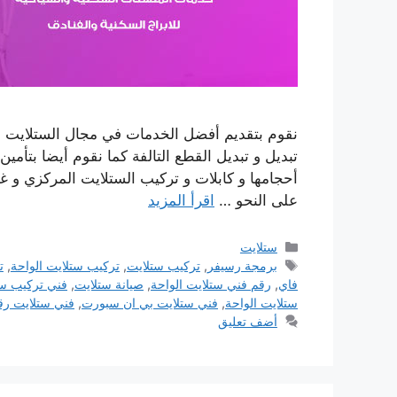
نقوم بتقديم أفضل الخدمات في مجال الستلايت و 
تبديل و تبديل القطع التالفة كما نقوم أيضا بتأمين
أحجامها و كابلات و تركيب الستلايت المركزي و غي
على النحو …
اقرأ المزيد
التصنيفات
ستلايت
الوسوم
برمجة رسيفر
,
تركيب ستلايت
,
تركيب ستلايت الواحة
,
ت
فاي
,
رقم فني ستلايت الواحة
,
صيانة ستلايت
,
فني تركيب ست
ستلايت الواحة
,
فني ستلايت بي ان سبورت
,
فني ستلايت رق
أضف تعليق