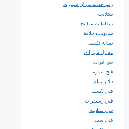
رقم خدمة بي ان سبورت
ستلايت
شفاطات مطابخ
صالونات حلاقة
صيانة تكييف
غسيل سيارات
فتح ابواب
فتح سيارة
فلاتر مياه
فني تكييف
فني رسيفرات
فني ستلايت
فني صحي