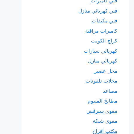
فني كاميرات
فني كهربائي منازل
فني مكيفات
كاميرات مراقبة
كراج الكويت
كهربائي سيارات
كهربائي منازل
محل عصير
محلات تلفونات
مصاعد
مطابخ المنيوم
مقوي سيرفس
مقوي شبكة
مكتب افراح