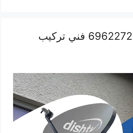
تركيب ستلايت الواحة 69622724 فني تركيب