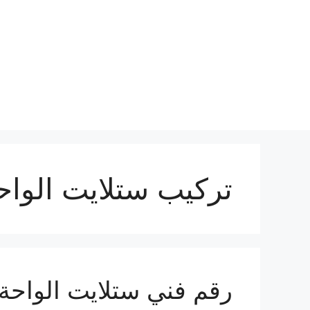
نتقل
لى
لمحتوى
تركيب ستلايت الواح