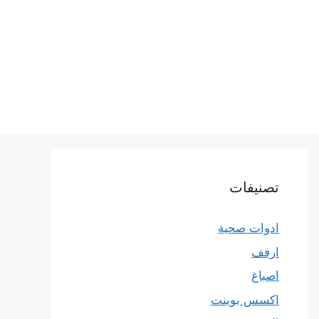
تصنيفات
ادوات صحية
ارفف
اصباغ
اكسس بوينت