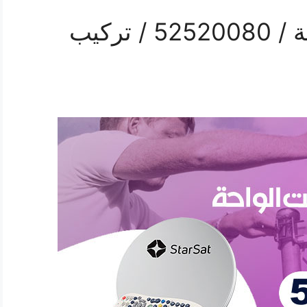
فني ستلايت هندي الواحة / 52520080 / تركيب