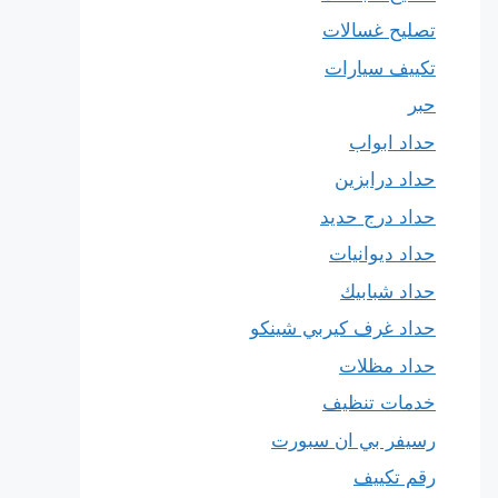
تصليح غسالات
تكييف سيارات
حبر
حداد ابواب
حداد درابزين
حداد درج حديد
حداد ديوانيات
حداد شبابيك
حداد غرف كيربي شينكو
حداد مظلات
خدمات تنظيف
رسيفر بي ان سبورت
رقم تكييف