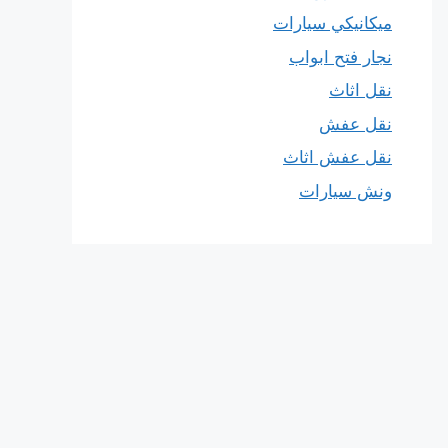
ميكانيكي سيارات
نجار فتح ابواب
نقل اثاث
نقل عفش
نقل عفش اثاث
ونش سيارات