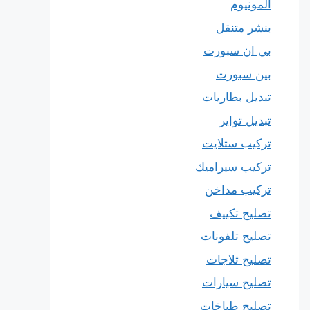
المونيوم
بنشر متنقل
بي ان سبورت
بين سبورت
تبديل بطاريات
تبديل تواير
تركيب ستلايت
تركيب سيراميك
تركيب مداخن
تصليح تكييف
تصليح تلفونات
تصليح ثلاجات
تصليح سيارات
تصليح طباخات