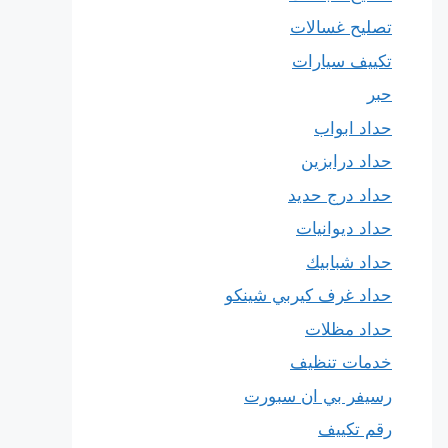
تصليح غسالات
تكييف سيارات
حبر
حداد ابواب
حداد درابزين
حداد درج حديد
حداد ديوانيات
حداد شبابيك
حداد غرف كيربي شينكو
حداد مظلات
خدمات تنظيف
رسيفر بي ان سبورت
رقم تكييف