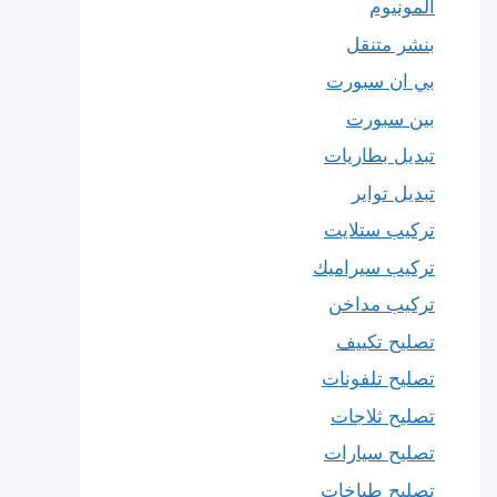
المونيوم
بنشر متنقل
بي ان سبورت
بين سبورت
تبديل بطاريات
تبديل تواير
تركيب ستلايت
تركيب سيراميك
تركيب مداخن
تصليح تكييف
تصليح تلفونات
تصليح ثلاجات
تصليح سيارات
تصليح طباخات