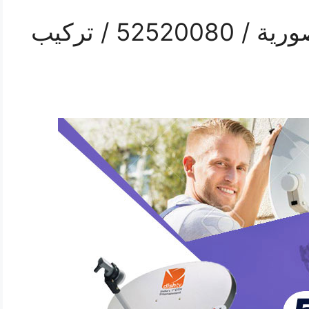
فني ستلايت هندي المنصورية / 52520080 / تركيب