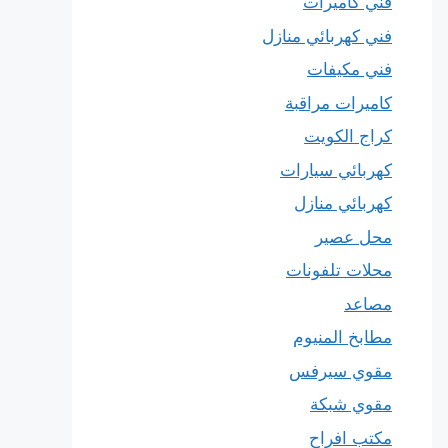
فني كاميرات
فني كهربائي منازل
فني مكيفات
كاميرات مراقبة
كراج الكويت
كهربائي سيارات
كهربائي منازل
محل عصير
محلات تلفونات
مصاعد
مطابخ المنيوم
مقوي سيرفس
مقوي شبكة
مكتب افراح