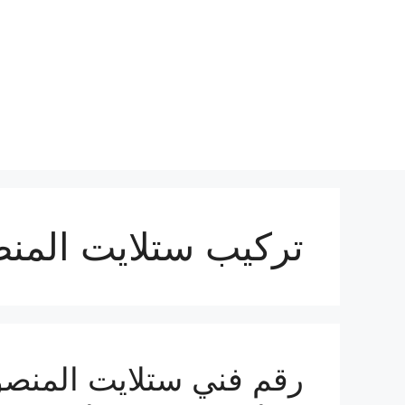
نتقل
لى
لمحتوى
تركيب ستلايت المنص