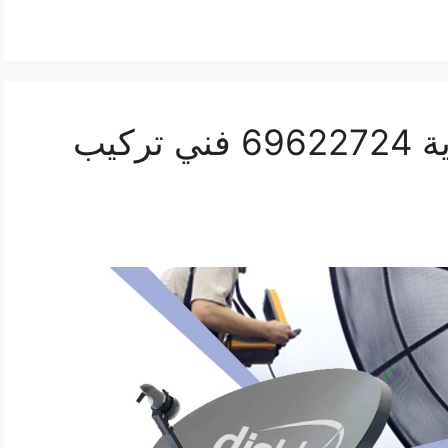
تركيب ستلايت المنصورية 69622724 فني تركيب