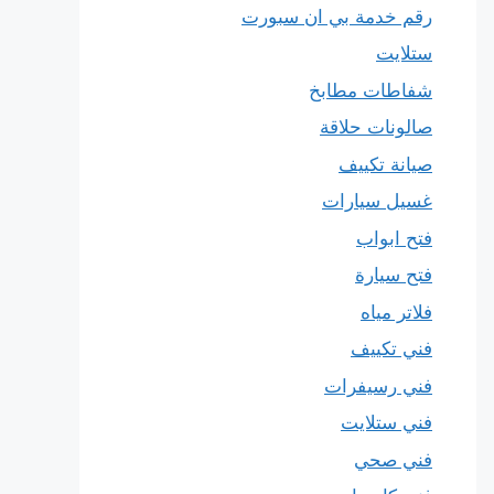
رقم خدمة بي ان سبورت
ستلايت
شفاطات مطابخ
صالونات حلاقة
صيانة تكييف
غسيل سيارات
فتح ابواب
فتح سيارة
فلاتر مياه
فني تكييف
فني رسيفرات
فني ستلايت
فني صحي