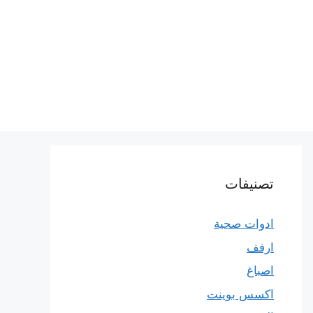
تصنيفات
ادوات صحية
ارفف
اصباغ
اكسس بوينت