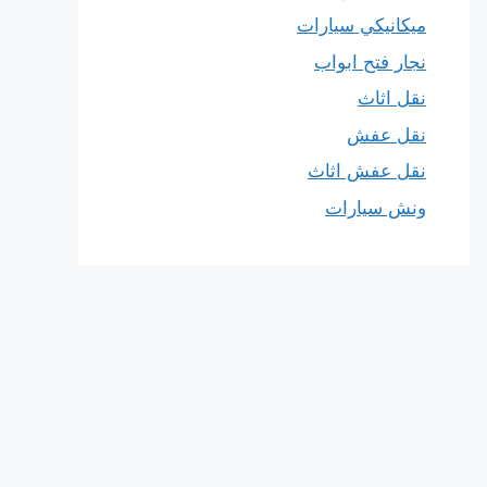
ميكانيكي سيارات
نجار فتح ابواب
نقل اثاث
نقل عفش
نقل عفش اثاث
ونش سيارات