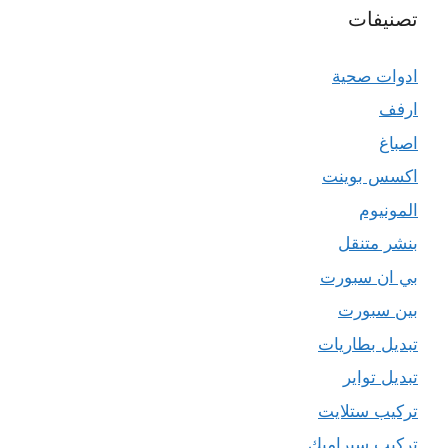
تصنيفات
ادوات صحية
ارفف
اصباغ
اكسس بوينت
المونيوم
بنشر متنقل
بي ان سبورت
بين سبورت
تبديل بطاريات
تبديل تواير
تركيب ستلايت
تركيب سيراميك