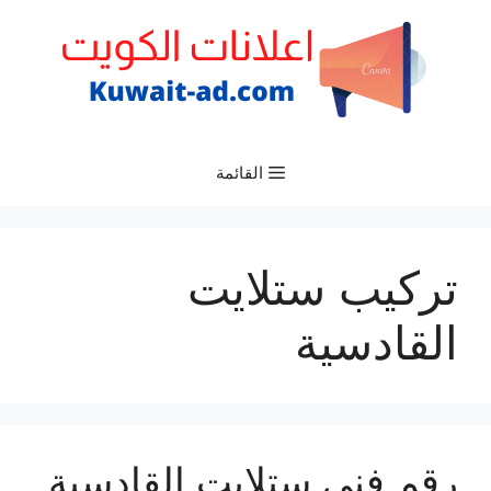
نتقل
لى
لمحتوى
القائمة
تركيب ستلايت
القادسية
رقم فني ستلايت القادسية