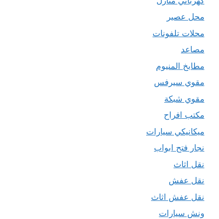
كهربائي منازل
محل عصير
محلات تلفونات
مصاعد
مطابخ المنيوم
مقوي سيرفس
مقوي شبكة
مكتب افراح
ميكانيكي سيارات
نجار فتح ابواب
نقل اثاث
نقل عفش
نقل عفش اثاث
ونش سيارات