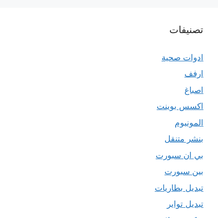
تصنيفات
ادوات صحية
ارفف
اصباغ
اكسس بوينت
المونيوم
بنشر متنقل
بي ان سبورت
بين سبورت
تبديل بطاريات
تبديل تواير