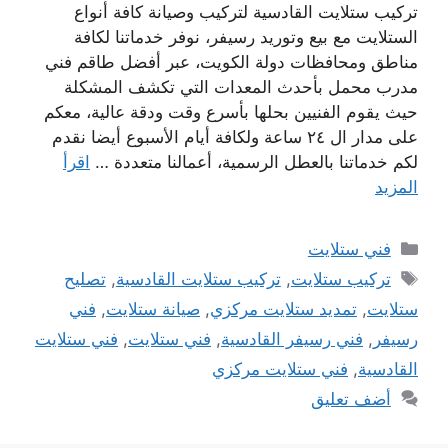
تركيب ستلايت القادسية لتركيب وصيانة كافة أنواع
الستلايت مع بيع وتوريد رسيفر، نوفر خدماتنا لكافة
مناطق ومحافظات دولة الكويت، عبر أفضل طاقم فني
مدرب محمل بأحدث المعدات التي تكشف المشكلة
حيث يقوم الفنيين بحلها بأسرع وقت ودقة عالية، معكم
على مدار ال ٢٤ ساعة ولكافة أيام الأسبوع أيضا نقدم
لكم خدماتنا بالعطل الرسمية، أعمالنا متعددة …
اقرأ
المزيد
التصنيفات
فني ستلايت
الوسوم
تركيب ستلايت
,
تركيب ستلايت القادسية
,
تصليح
ستلايت
,
تمديد ستلايت مركزي
,
صيانة ستلايت
,
فني
رسيفر
,
فني رسيفر القادسية
,
فني ستلايت
,
فني ستلايت
القادسية
,
فني ستلايت مركزي
أضف تعليق