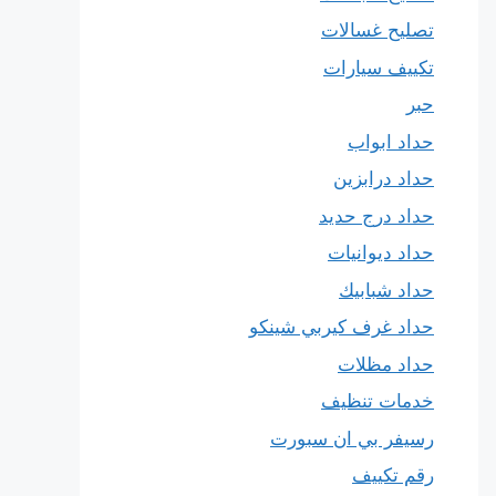
تصليح غسالات
تكييف سيارات
حبر
حداد ابواب
حداد درابزين
حداد درج حديد
حداد ديوانيات
حداد شبابيك
حداد غرف كيربي شينكو
حداد مظلات
خدمات تنظيف
رسيفر بي ان سبورت
رقم تكييف