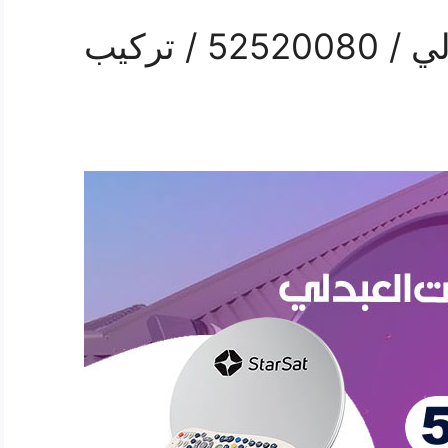
فني ستلايت هندي العبدلي / 52520080 / تركيب