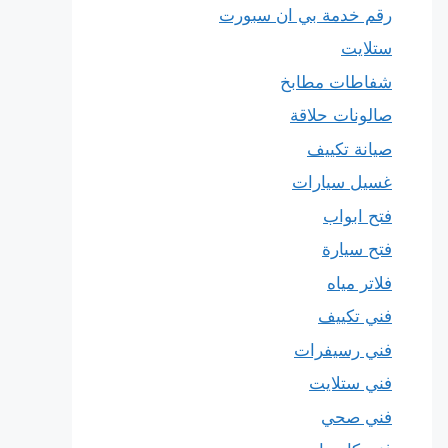
رقم خدمة بي ان سبورت
ستلايت
شفاطات مطابخ
صالونات حلاقة
صيانة تكييف
غسيل سيارات
فتح ابواب
فتح سيارة
فلاتر مياه
فني تكييف
فني رسيفرات
فني ستلايت
فني صحي