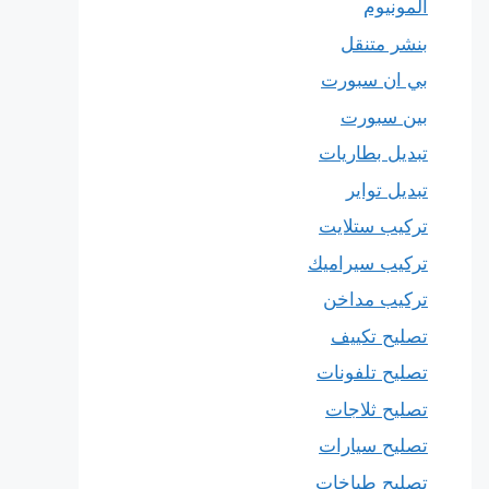
المونيوم
بنشر متنقل
بي ان سبورت
بين سبورت
تبديل بطاريات
تبديل تواير
تركيب ستلايت
تركيب سيراميك
تركيب مداخن
تصليح تكييف
تصليح تلفونات
تصليح ثلاجات
تصليح سيارات
تصليح طباخات