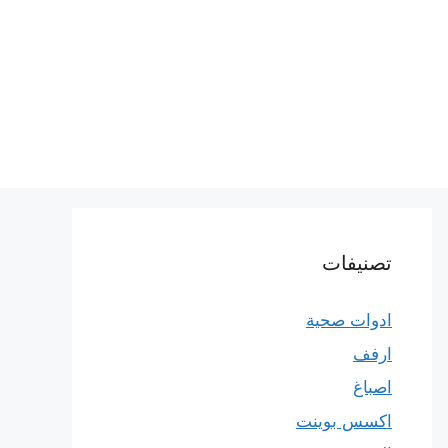
تصنيفات
ادوات صحية
ارفف
اصباغ
اكسس بوينت