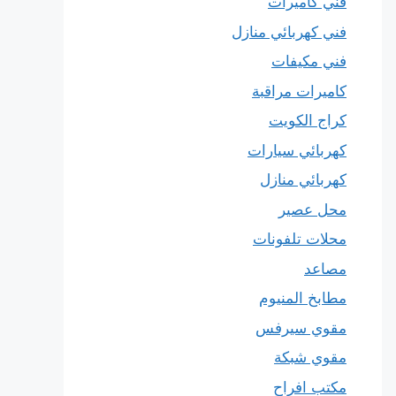
فني كاميرات
فني كهربائي منازل
فني مكيفات
كاميرات مراقبة
كراج الكويت
كهربائي سيارات
كهربائي منازل
محل عصير
محلات تلفونات
مصاعد
مطابخ المنيوم
مقوي سيرفس
مقوي شبكة
مكتب افراح