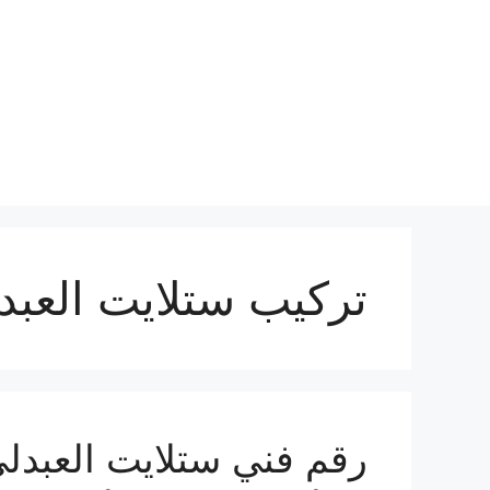
نتقل
لى
لمحتوى
تركيب ستلايت العبد