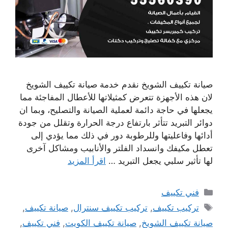
صيانة تكييف الشويخ نقدم خدمة صيانة تكييف الشويخ
لان هذه الأجهزة تتعرض كمثيلاتها للأعطال المفاجئة مما
يجعلها في حاجة دائمة لعملية الصيانة والتصليح، وبما ان
دوائر التبريد تتأثر بارتفاع درجة الحرارة وتقلل من جودة
أدائها وفاعليتها وللرطوبة دور في ذلك مما يؤدي إلى
تعطل مكيفك وانسداد الفلتر والأنابيب ومشاكل آخرى
لها تأثير سلبي يجعل التبريد …
اقرأ المزيد
التصنيفات
فني تكييف
الوسوم
تركيب تكييف
,
تركيب تكييف سنترال
,
صيانة تكييف
,
صيانة تكييف الشويخ
,
صيانة تكييف الكويت
,
فني تكييف
,