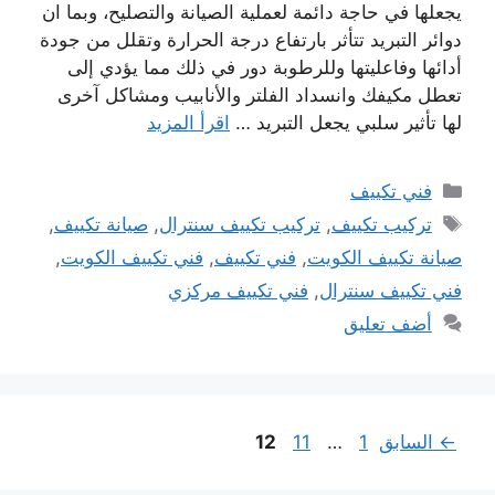
يجعلها في حاجة دائمة لعملية الصيانة والتصليح، وبما ان
دوائر التبريد تتأثر بارتفاع درجة الحرارة وتقلل من جودة
أدائها وفاعليتها وللرطوبة دور في ذلك مما يؤدي إلى
تعطل مكيفك وانسداد الفلتر والأنابيب ومشاكل آخرى
لها تأثير سلبي يجعل التبريد …
اقرأ المزيد
التصنيفات
فني تكييف
الوسوم
تركيب تكييف
,
تركيب تكييف سنترال
,
صيانة تكييف
,
صيانة تكييف الكويت
,
فني تكييف
,
فني تكييف الكويت
,
فني تكييف سنترال
,
فني تكييف مركزي
أضف تعليق
Page
Page
Page
←
السابق
1
…
11
12