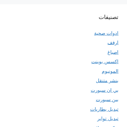
تصنيفات
ادوات صحية
ارفف
اصباغ
اكسس بوينت
المونيوم
بنشر متنقل
بي ان سبورت
بين سبورت
تبديل بطاريات
تبديل تواير