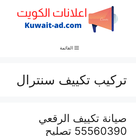
نتقل
لى
لمحتوى
القائمة
تركيب تكييف سنترال
صيانة تكييف الرقعي
55560390 تصليح