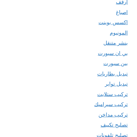
ارفف
اصباغ
اكسس بوينت
المونيوم
بنشر متنقل
بي ان سبورت
بين سبورت
تبديل بطاريات
تبديل تواير
تركيب ستلايت
تركيب سيراميك
تركيب مداخن
تصليح تكييف
تصليح تلفونات