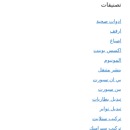
تصنيفات
ادوات صحية
ارفف
اصباغ
اكسس بوينت
المونيوم
بنشر متنقل
بي ان سبورت
بين سبورت
تبديل بطاريات
تبديل تواير
تركيب ستلايت
تركيب سيراميك