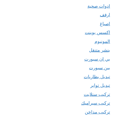
ادوات صحية
ارفف
اصباغ
اكسس بوينت
المونيوم
بنشر متنقل
بي ان سبورت
بين سبورت
تبديل بطاريات
تبديل تواير
تركيب ستلايت
تركيب سيراميك
تركيب مداخن