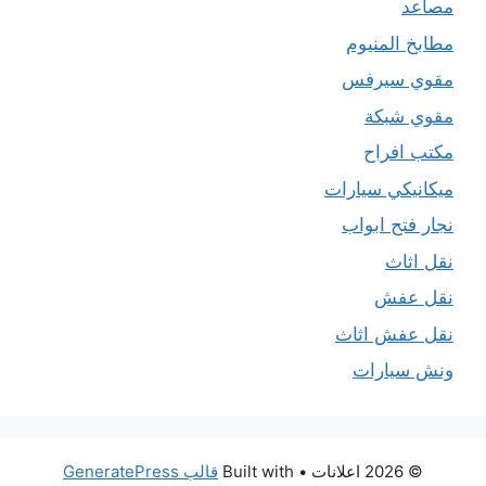
مصاعد
مطابخ المنيوم
مقوي سيرفس
مقوي شبكة
مكتب افراح
ميكانيكي سيارات
نجار فتح ابواب
نقل اثاث
نقل عفش
نقل عفش اثاث
ونش سيارات
© 2026 اعلانات
• Built with
قالب GeneratePress