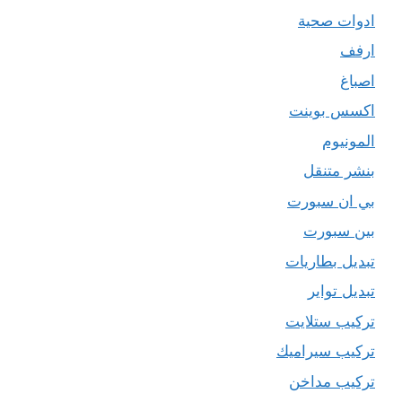
ادوات صحية
ارفف
اصباغ
اكسس بوينت
المونيوم
بنشر متنقل
بي ان سبورت
بين سبورت
تبديل بطاريات
تبديل تواير
تركيب ستلايت
تركيب سيراميك
تركيب مداخن