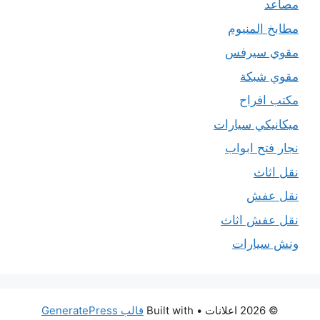
مصاعد
مطابخ المنيوم
مقوي سيرفس
مقوي شبكة
مكتب افراح
ميكانيكي سيارات
نجار فتح ابواب
نقل اثاث
نقل عفش
نقل عفش اثاث
ونش سيارات
© 2026 اعلانات
• Built with
قالب GeneratePress