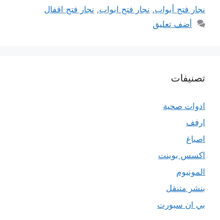
نجار فتح أبواب
,
نجار فتح ابواب
,
نجار فتح اقفال
أضف تعليق
تصنيفات
ادوات صحية
ارفف
اصباغ
اكسس بوينت
المونيوم
بنشر متنقل
بي ان سبورت