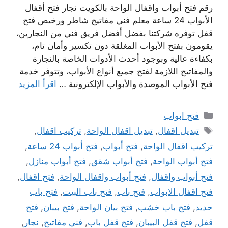
رقم فتح أبواب واقفال الواحة بالكويت نجار فتح أقفال
الأبواب 24 ساعة معلم فني مفاتيح شاطر ورخيص فتح
قفل توفره شركتنا بفضل أفضل فريق فني من النجارين،
يقومون بفتح الأبواب المغلقة دون تكسير وأمان تام،
بكفاءة عالية وبوجود أحدث الأدوات الخاصة بالنجارة
والمفاتيح اللازمة لفتح جميع أنواع الأبواب، وتتوفر خدمة
فتح الأبواب الموصدة والأبواب الإلكترونية …
اقرأ المزيد
التصنيفات
فتح ابواب
الوسوم
تبديل اقفال
,
تبديل اقفال الواحة
,
تركيب اقفال
,
تركيب اقفال الواحة
,
فتح أبواب
,
فتح أبواب 24 ساعة
,
فتح أبواب الواحة
,
فتح أبواب شقق
,
فتح أبواب منازل
,
فتح أبواب واقفال
,
فتح أبواب واقفال الواحة
,
فتح اقفال
,
فتح اقفال الابواب
,
فتح باب
,
فتح باب البيت
,
فتح باب
حديد
,
فتح باب خشب
,
فتح بيان الواحة
,
فتح بيبان
,
فتح
قفل
,
فتح قفل البيبان
,
فتح قفل باب
,
فني مفاتيح
,
نجار
,