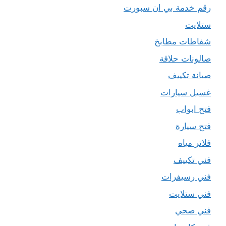
رقم خدمة بي ان سبورت
ستلايت
شفاطات مطابخ
صالونات حلاقة
صيانة تكييف
غسيل سيارات
فتح ابواب
فتح سيارة
فلاتر مياه
فني تكييف
فني رسيفرات
فني ستلايت
فني صحي