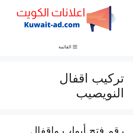
نتقل
لى
لمحتوى
القائمة
تركيب اقفال
النويصيب
رقم فتح أبواب واقفال