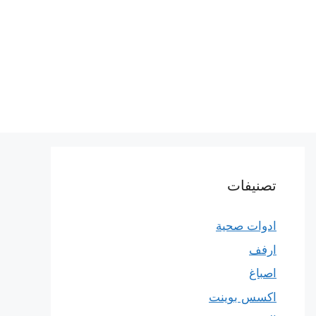
تصنيفات
ادوات صحية
ارفف
اصباغ
اكسس بوينت