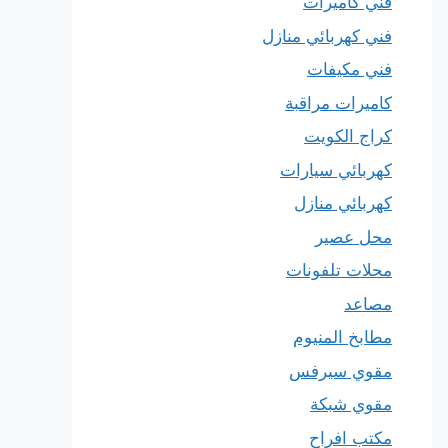
فني كاميرات
فني كهربائي منازل
فني مكيفات
كاميرات مراقبة
كراج الكويت
كهربائي سيارات
كهربائي منازل
محل عصير
محلات تلفونات
مصاعد
مطابخ المنيوم
مقوي سيرفس
مقوي شبكة
مكتب افراح