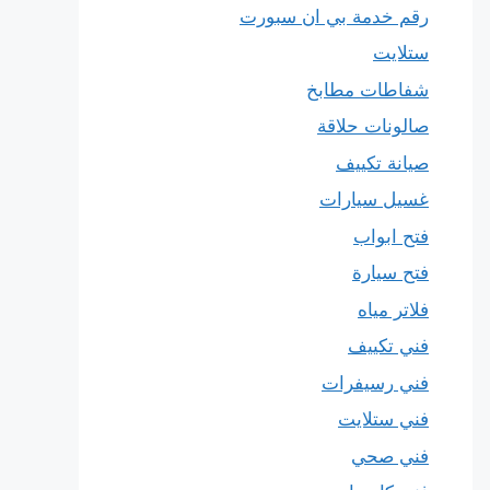
رقم خدمة بي ان سبورت
ستلايت
شفاطات مطابخ
صالونات حلاقة
صيانة تكييف
غسيل سيارات
فتح ابواب
فتح سيارة
فلاتر مياه
فني تكييف
فني رسيفرات
فني ستلايت
فني صحي