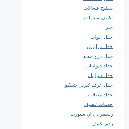
تصليح غسالات
تكييف سيارات
حبر
حداد ابواب
حداد درابزين
حداد درج حديد
حداد ديوانيات
حداد شبابيك
حداد غرف كيربي شينكو
حداد مظلات
خدمات تنظيف
رسيفر بي ان سبورت
رقم تكييف