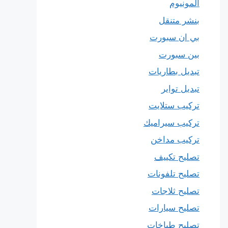
المونيوم
بنشر متنقل
بي ان سبورت
بين سبورت
تبديل بطاريات
تبديل تواير
تركيب ستلايت
تركيب سيراميك
تركيب مداخن
تصليح تكييف
تصليح تلفونات
تصليح ثلاجات
تصليح سيارات
تصليح طباخات