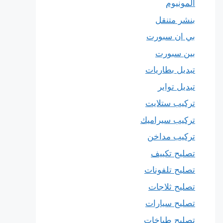
المونيوم
بنشر متنقل
بي ان سبورت
بين سبورت
تبديل بطاريات
تبديل تواير
تركيب ستلايت
تركيب سيراميك
تركيب مداخن
تصليح تكييف
تصليح تلفونات
تصليح ثلاجات
تصليح سيارات
تصليح طباخات