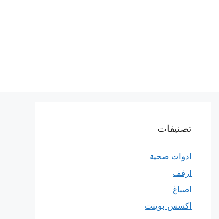
تصنيفات
ادوات صحية
ارفف
اصباغ
اكسس بوينت