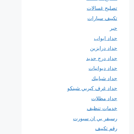
تصليح غسالات
تكييف سيارات
حبر
حداد ابواب
حداد درابزين
حداد درج حديد
حداد ديوانيات
حداد شبابيك
حداد غرف كيربي شينكو
حداد مظلات
خدمات تنظيف
رسيفر بي ان سبورت
رقم تكييف