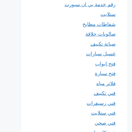
رقم خدمة بي ان سبورت
ستلايت
شفاطات مطابخ
صالونات حلاقة
صيانة تكييف
غسيل سيارات
فتح ابواب
فتح سيارة
فلاتر مياه
فني تكييف
فني رسيفرات
فني ستلايت
فني صحي