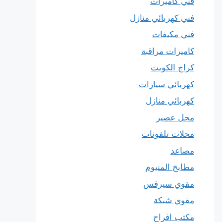
فني كاميرات
فني كهربائي منازل
فني مكيفات
كاميرات مراقبة
كراج الكويت
كهربائي سيارات
كهربائي منازل
محل عصير
محلات تلفونات
مصاعد
مطابخ المنيوم
مقوي سيرفس
مقوي شبكة
مكتب افراح