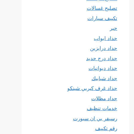
تصليح غسالات
تكييف سيارات
حبر
حداد ابواب
حداد درابزين
حداد درج حديد
حداد ديوانيات
حداد شبابيك
حداد غرف كيربي شينكو
حداد مظلات
خدمات تنظيف
رسيفر بي ان سبورت
رقم تكييف