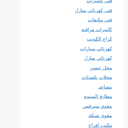
فني كاميرات
فني كهربائي منازل
فني مكيفات
كاميرات مراقبة
كراج الكويت
كهربائي سيارات
كهربائي منازل
محل عصير
محلات تلفونات
مصاعد
مطابخ المنيوم
مقوي سيرفس
مقوي شبكة
مكتب افراح