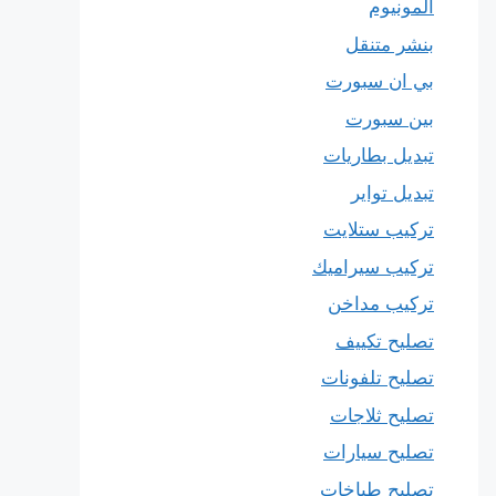
المونيوم
بنشر متنقل
بي ان سبورت
بين سبورت
تبديل بطاريات
تبديل تواير
تركيب ستلايت
تركيب سيراميك
تركيب مداخن
تصليح تكييف
تصليح تلفونات
تصليح ثلاجات
تصليح سيارات
تصليح طباخات