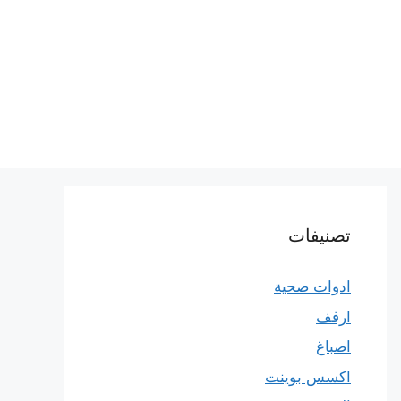
تصنيفات
ادوات صحية
ارفف
اصباغ
اكسس بوينت