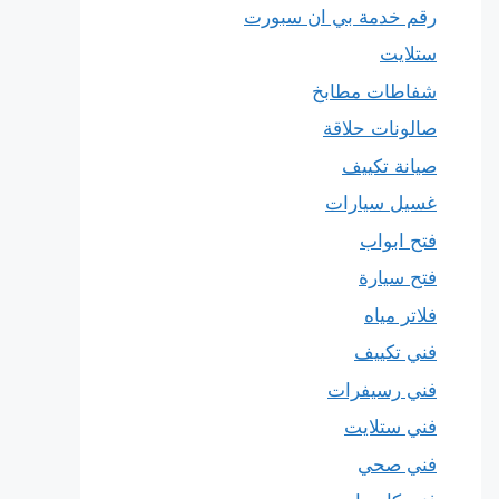
رقم خدمة بي ان سبورت
ستلايت
شفاطات مطابخ
صالونات حلاقة
صيانة تكييف
غسيل سيارات
فتح ابواب
فتح سيارة
فلاتر مياه
فني تكييف
فني رسيفرات
فني ستلايت
فني صحي