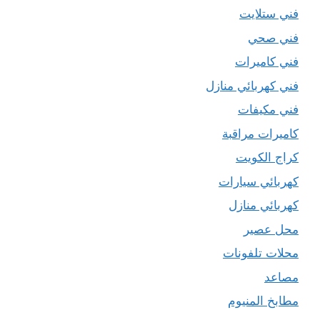
فني ستلايت
فني صحي
فني كاميرات
فني كهربائي منازل
فني مكيفات
كاميرات مراقبة
كراج الكويت
كهربائي سيارات
كهربائي منازل
محل عصير
محلات تلفونات
مصاعد
مطابخ المنيوم