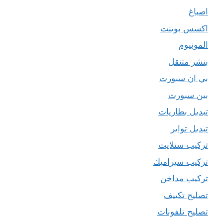
اصباغ
اكسس بوينت
المونيوم
بنشر متنقل
بي ان سبورت
بين سبورت
تبديل بطاريات
تبديل تواير
تركيب ستلايت
تركيب سيراميك
تركيب مداخن
تصليح تكييف
تصليح تلفونات