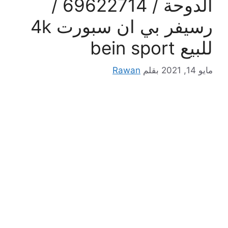
الدوحة / 69622714 /
رسيفر بي ان سبورت 4k
للبيع bein sport
مايو 14, 2021
بقلم
Rawan