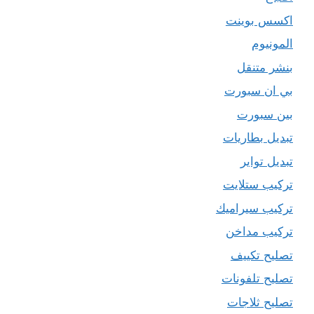
اكسس بوينت
المونيوم
بنشر متنقل
بي ان سبورت
بين سبورت
تبديل بطاريات
تبديل تواير
تركيب ستلايت
تركيب سيراميك
تركيب مداخن
تصليح تكييف
تصليح تلفونات
تصليح ثلاجات