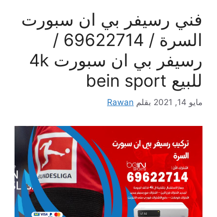
فني رسيفر بي ان سبورت
السرة / 69622714 /
رسيفر بي ان سبورت 4k
للبيع bein sport
مايو 14, 2021
بقلم
Rawan