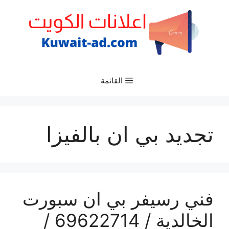
نتقل
لى
لمحتوى
القائمة
تجديد بي ان بالفيزا
فني رسيفر بي ان سبورت
الخالدية / 69622714 /