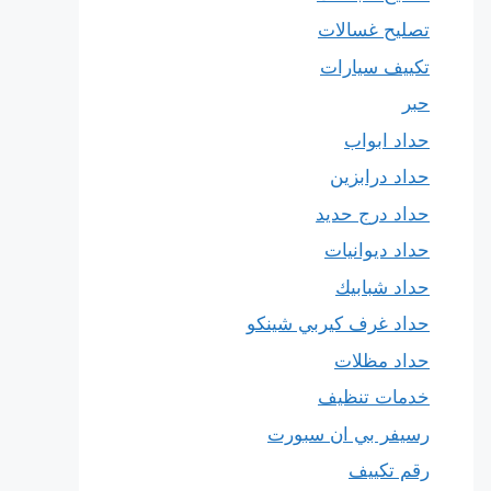
تصليح غسالات
تكييف سيارات
حبر
حداد ابواب
حداد درابزين
حداد درج حديد
حداد ديوانيات
حداد شبابيك
حداد غرف كيربي شينكو
حداد مظلات
خدمات تنظيف
رسيفر بي ان سبورت
رقم تكييف