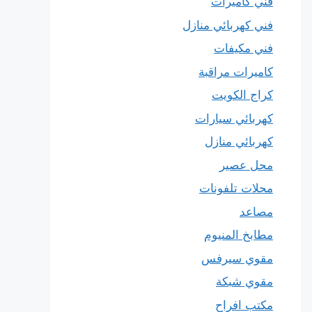
فني كاميرات
فني كهربائي منازل
فني مكيفات
كاميرات مراقبة
كراج الكويت
كهربائي سيارات
كهربائي منازل
محل عصير
محلات تلفونات
مصاعد
مطابخ المنيوم
مقوي سيرفس
مقوي شبكة
مكتب افراح