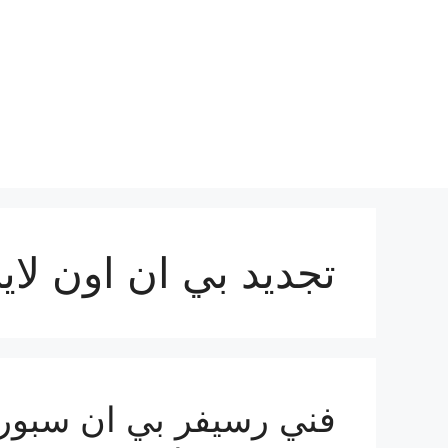
نتقل
لى
لمحتوى
تجديد بي ان اون لاي