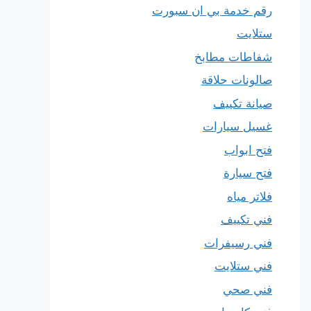
رقم خدمة بي ان سبورت
ستلايت
شفاطات مطابخ
صالونات حلاقة
صيانة تكييف
غسيل سيارات
فتح ابواب
فتح سيارة
فلاتر مياه
فني تكييف
فني رسيفرات
فني ستلايت
فني صحي