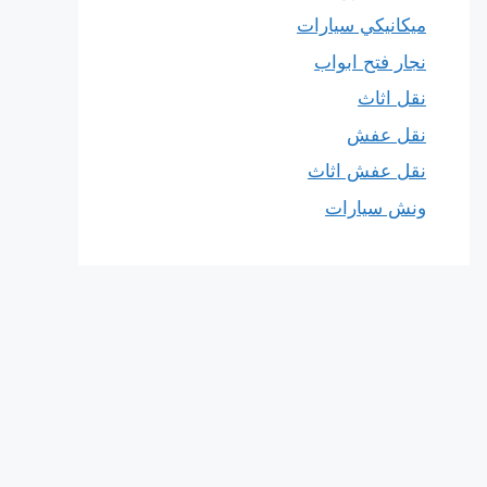
ميكانيكي سيارات
نجار فتح ابواب
نقل اثاث
نقل عفش
نقل عفش اثاث
ونش سيارات