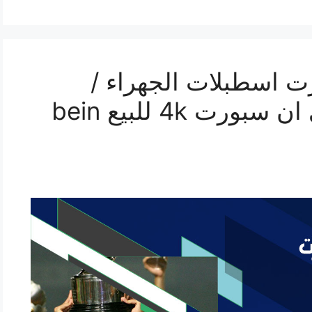
 اسطبلات الجهراء /
69622714 / رسيفر بي ان سبورت 4k للبيع bein