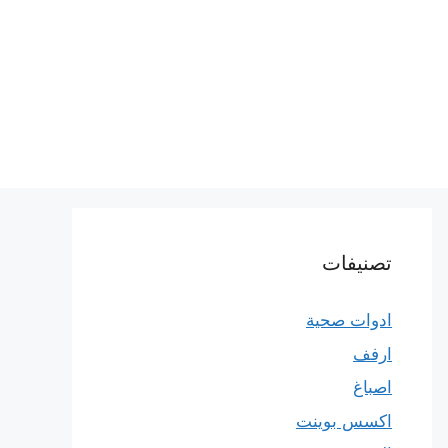
تصنيفات
ادوات صحية
ارفف
اصباغ
اكسس بوينت