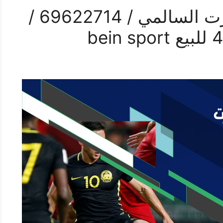
فني رسيفر بي ان سبورت السالمي / 69622714 /