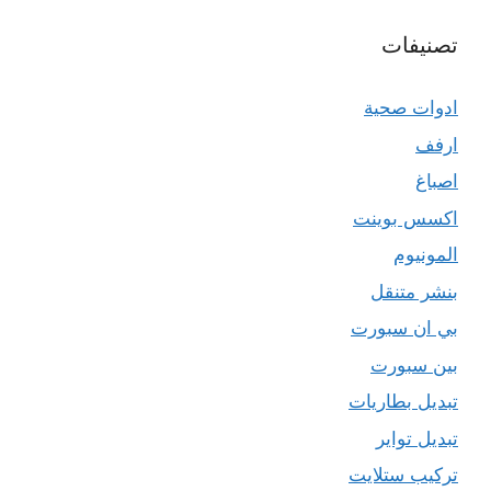
تصنيفات
ادوات صحية
ارفف
اصباغ
اكسس بوينت
المونيوم
بنشر متنقل
بي ان سبورت
بين سبورت
تبديل بطاريات
تبديل تواير
تركيب ستلايت