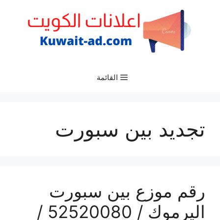
نتقل
لى
لمحتوى
القائمة
تجديد بين سبورت
رقم موزع بين سبورت
اليرموك / 52520080 /